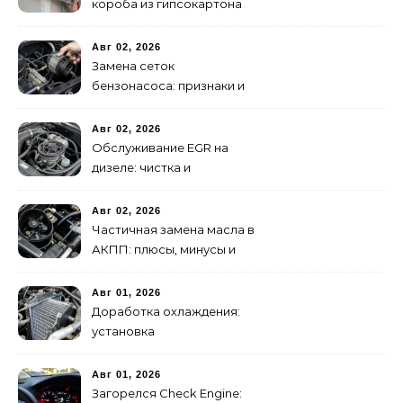
короба из гипсокартона
своими руками
Авг 02, 2026
Замена сеток
бензонасоса: признаки и
порядок работ
Авг 02, 2026
Обслуживание EGR на
дизеле: чистка и
диагностика системы
Авг 02, 2026
Частичная замена масла в
АКПП: плюсы, минусы и
пошаговая инструкция
Авг 01, 2026
Доработка охлаждения:
установка
дополнительного
радиатора
Авг 01, 2026
Загорелся Check Engine: