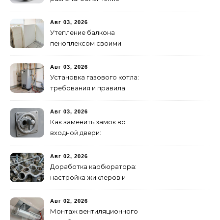
маховика
Авг 03, 2026
Утепление балкона
пеноплексом своими
руками: пошаговая
инструкция
Авг 03, 2026
Установка газового котла:
требования и правила
подключения
Авг 03, 2026
Как заменить замок во
входной двери:
цилиндровый и
сувальдный
Авг 02, 2026
Доработка карбюратора:
настройка жиклеров и
диффузоров
Авг 02, 2026
Монтаж вентиляционного