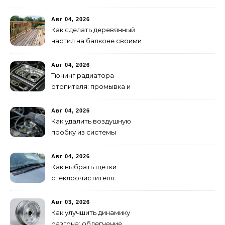
признаки неисправности
Авг 04, 2026
Как сделать деревянный
настил на балконе своими
руками: пошаговая
инструкция
Авг 04, 2026
Тюнинг радиатора
отопителя: промывка и
замена на алюминиевый
Авг 04, 2026
Как удалить воздушную
пробку из системы
охлаждения двигателя
Авг 04, 2026
Как выбрать щетки
стеклоочистителя:
бескаркасные или
гибридные
Авг 03, 2026
Как улучшить динамику
разгона: облегчение