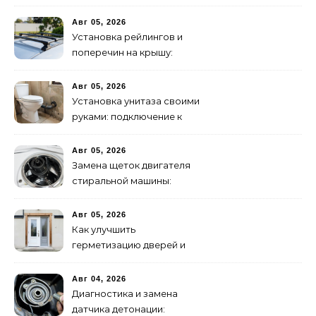
эффективных способов
Авг 05, 2026
Установка рейлингов и
поперечин на крышу:
пошаговое руководство
Авг 05, 2026
Установка унитаза своими
руками: подключение к
канализации
Авг 05, 2026
Замена щеток двигателя
стиральной машины:
пошаговая инструкция
Авг 05, 2026
Как улучшить
герметизацию дверей и
окон: 5 эффективных
способов
Авг 04, 2026
Диагностика и замена
датчика детонации: