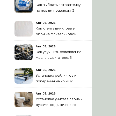
Как выбрать автоаптечку
по новым правилам: 5
шагов
Авг 06, 2026
Как клеить виниловые
обои на флизелиновой
основе: пошаговая
инструкция
Авг 05, 2026
Как улучшить охлаждение
масла в двигателе: 5
эффективных способов
Авг 05, 2026
Установка рейлингов и
поперечин на крышу:
пошаговое руководство
Авг 05, 2026
Установка унитаза своими
руками: подключение к
канализации