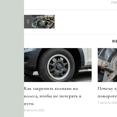
Не
R
Как закрепить колпаки на
Почему х
колеса, чтобы не потерять в
повороте
пути
7 августа 202
8 августа 2026