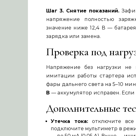
Шаг 3. Снятие показаний.
Зафик
напряжение полностью заря
значение ниже 12,4 В — батарея
зарядка или замена.
Проверка под нагру
Напряжение без нагрузки не 
имитации работы стартера исп
фары дальнего света на 5–10 ми
В
— аккумулятор исправен. Если 
Дополнительные те
Утечка тока:
отключите все 
подключите мультиметр в режи
— до 50 мА (0,05 А). Выше — ищи