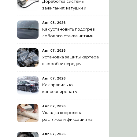
Доработка системы
зажигания: катушки и
высоковольтные провода
Авг 08, 2026
Как установить подогрев
лобового стекла нитями
своими руками
Авг 07, 2026
Установка защиты картера
и коробки передач:
пошаговая инструкция
Авг 07, 2026
Как правильно
консервировать
автомобиль на зиму:
пошаговая инструкция
Авг 07, 2026
Укладка ковролина:
растяжка и фиксация на
клей – полное
руководство
Авг 07, 2026