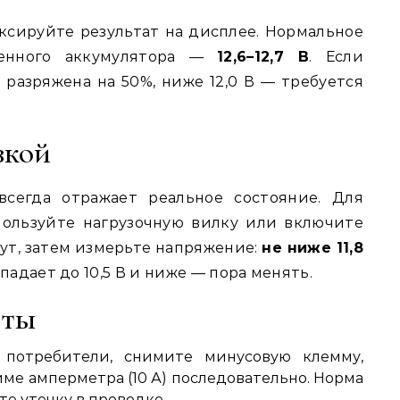
сируйте результат на дисплее. Нормальное
женного аккумулятора —
12,6–12,7 В
. Если
 разряжена на 50%, ниже 12,0 В — требуется
зкой
всегда отражает реальное состояние. Для
ользуйте нагрузочную вилку или включите
нут, затем измерьте напряжение:
не ниже 11,8
падает до 10,5 В и ниже — пора менять.
сты
потребители, снимите минусовую клемму,
ме амперметра (10 А) последовательно. Норма
те утечку в проводке.