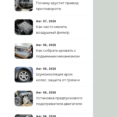
Почему хрустит привод
при повороте:
диагностика ШРУСа
Авг 07, 2026
Как часто менять
воздушный фильтр
двигателя: нормы и
признаки износа
Авг 06, 2026
Как собрать кровать с
подъемным механизмом
своими руками: пошаговая
инструкция
Авг 06, 2026
Шумоизоляция арок
колес: защита от грязи и
шума своими руками
Авг 06, 2026
Установка предпускового
подогревателя двигателя
своими руками
Авг 06, 2026