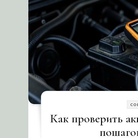
СО
Как проверить ак
пошаго