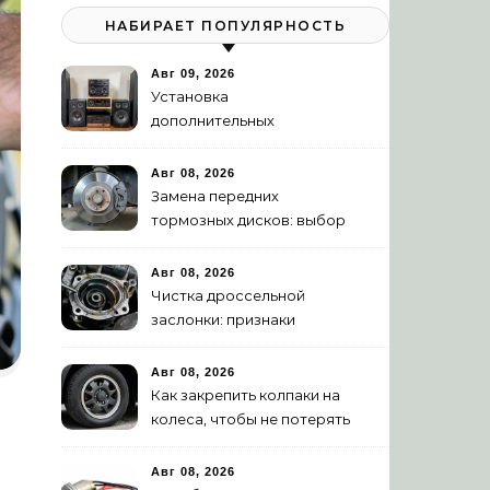
НАБИРАЕТ ПОПУЛЯРНОСТЬ
Авг 09, 2026
Установка
дополнительных
динамиков и твитеров:
пошаговое руководство
Авг 08, 2026
Замена передних
тормозных дисков: выбор
и правильная притирка
Авг 08, 2026
Чистка дроссельной
заслонки: признаки
засорения и инструкция
Авг 08, 2026
Как закрепить колпаки на
колеса, чтобы не потерять
в пути
Авг 08, 2026