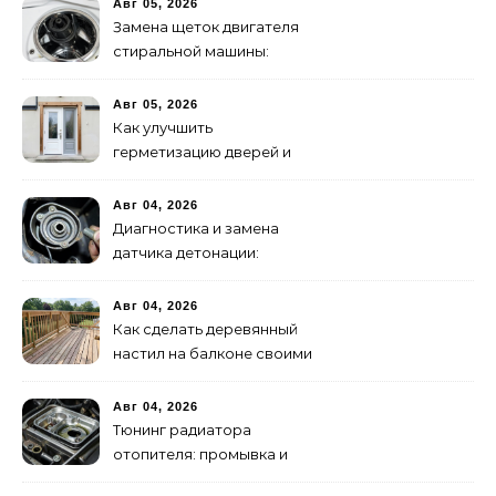
Авг 05, 2026
Замена щеток двигателя
стиральной машины:
пошаговая инструкция
Авг 05, 2026
Как улучшить
герметизацию дверей и
окон: 5 эффективных
способов
Авг 04, 2026
Диагностика и замена
датчика детонации:
признаки неисправности
Авг 04, 2026
Как сделать деревянный
настил на балконе своими
руками: пошаговая
инструкция
Авг 04, 2026
Тюнинг радиатора
отопителя: промывка и
замена на алюминиевый