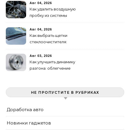
Авг 04, 2026
Как удалить воздушную
пробку из системы
охлаждения двигателя
Авг 04, 2026
Как выбрать щетки
стеклоочистителя:
бескаркасные или
гибридные
Авг 03, 2026
Как улучшить динамику
разгона: облегчение
маховика
НЕ ПРОПУСТИТЕ В РУБРИКАХ
Доработка авто
Новинки гаджетов