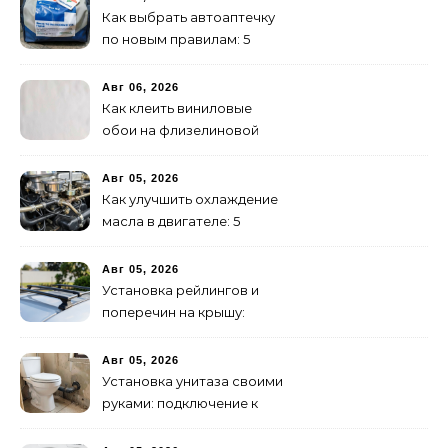
Как выбрать автоаптечку
по новым правилам: 5
шагов
Авг 06, 2026
Как клеить виниловые
обои на флизелиновой
основе: пошаговая
инструкция
Авг 05, 2026
Как улучшить охлаждение
масла в двигателе: 5
эффективных способов
Авг 05, 2026
Установка рейлингов и
поперечин на крышу:
пошаговое руководство
Авг 05, 2026
Установка унитаза своими
руками: подключение к
канализации