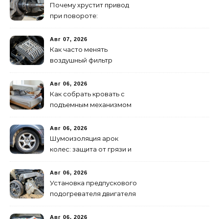
Почему хрустит привод
при повороте:
диагностика ШРУСа
Авг 07, 2026
Как часто менять
воздушный фильтр
двигателя: нормы и
признаки износа
Авг 06, 2026
Как собрать кровать с
подъемным механизмом
своими руками: пошаговая
инструкция
Авг 06, 2026
Шумоизоляция арок
колес: защита от грязи и
шума своими руками
Авг 06, 2026
Установка предпускового
подогревателя двигателя
своими руками
Авг 06, 2026