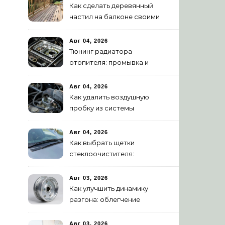
Как сделать деревянный
настил на балконе своими
руками: пошаговая
инструкция
Авг 04, 2026
Тюнинг радиатора
отопителя: промывка и
замена на алюминиевый
Авг 04, 2026
Как удалить воздушную
пробку из системы
охлаждения двигателя
Авг 04, 2026
Как выбрать щетки
стеклоочистителя:
бескаркасные или
гибридные
Авг 03, 2026
Как улучшить динамику
разгона: облегчение
маховика
Авг 03, 2026