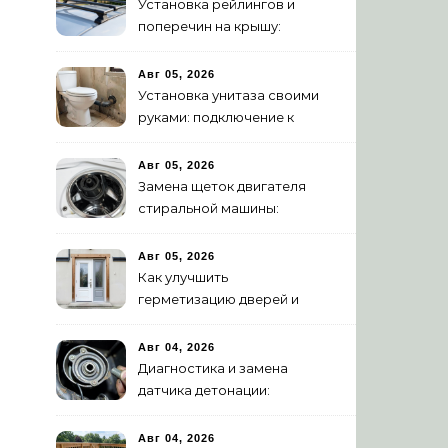
Установка рейлингов и
поперечин на крышу:
пошаговое руководство
Авг 05, 2026
Установка унитаза своими
руками: подключение к
канализации
Авг 05, 2026
Замена щеток двигателя
стиральной машины:
пошаговая инструкция
Авг 05, 2026
Как улучшить
герметизацию дверей и
окон: 5 эффективных
способов
Авг 04, 2026
Диагностика и замена
датчика детонации:
признаки неисправности
Авг 04, 2026