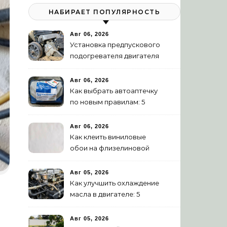
НАБИРАЕТ ПОПУЛЯРНОСТЬ
Авг 06, 2026
Установка предпускового
подогревателя двигателя
своими руками
Авг 06, 2026
Как выбрать автоаптечку
по новым правилам: 5
шагов
Авг 06, 2026
Как клеить виниловые
обои на флизелиновой
основе: пошаговая
инструкция
Авг 05, 2026
Как улучшить охлаждение
масла в двигателе: 5
эффективных способов
Авг 05, 2026