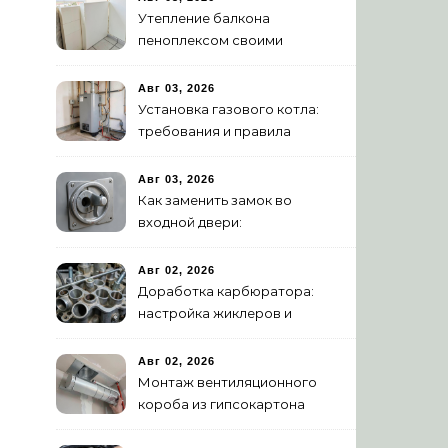
Утепление балкона
пеноплексом своими
руками: пошаговая
инструкция
Авг 03, 2026
Установка газового котла:
требования и правила
подключения
Авг 03, 2026
Как заменить замок во
входной двери:
цилиндровый и
сувальдный
Авг 02, 2026
Доработка карбюратора:
настройка жиклеров и
диффузоров
Авг 02, 2026
Монтаж вентиляционного
короба из гипсокартона
своими руками