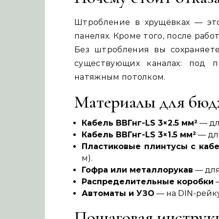
Штробление в хрущёвках — эт
панелях. Кроме того, после раб
Без штробления вы сохраняет
существующих каналах: под 
натяжным потолком.
Материалы для бюд
Кабель ВВГнг-LS 3×2.5 мм²
— дл
Кабель ВВГнг-LS 3×1.5 мм²
— дл
Пластиковые плинтусы с каб
м).
Гофра или металлорукав
— для
Распределительные коробки
—
Автоматы и УЗО
— на DIN-рейку
Пошаговая инструк