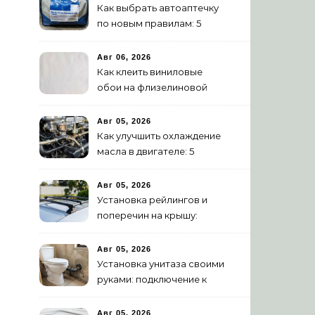
Как выбрать автоаптечку
по новым правилам: 5
шагов
Авг 06, 2026
Как клеить виниловые
обои на флизелиновой
основе: пошаговая
инструкция
Авг 05, 2026
Как улучшить охлаждение
масла в двигателе: 5
эффективных способов
Авг 05, 2026
Установка рейлингов и
поперечин на крышу:
пошаговое руководство
Авг 05, 2026
Установка унитаза своими
руками: подключение к
канализации
Авг 05, 2026