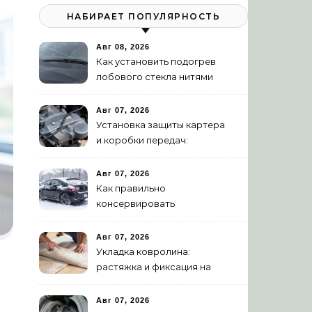
НАБИРАЕТ ПОПУЛЯРНОСТЬ
Авг 08, 2026
Как установить подогрев
лобового стекла нитями
своими руками
Авг 07, 2026
Установка защиты картера
и коробки передач:
пошаговая инструкция
Авг 07, 2026
Как правильно
консервировать
автомобиль на зиму:
пошаговая инструкция
Авг 07, 2026
Укладка ковролина:
растяжка и фиксация на
клей – полное
руководство
Авг 07, 2026