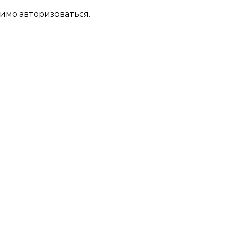
димо
авторизоваться
.