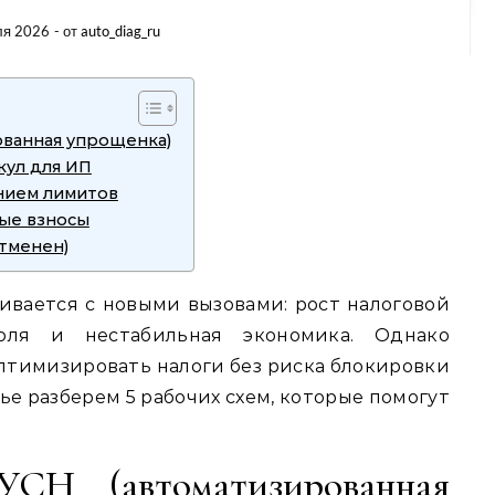
ля 2026
- от
auto_diag_ru
ованная упрощенка)
кул для ИП
нием лимитов
вые взносы
отменен)
кивается с новыми вызовами: рост налоговой
роля и нестабильная экономика. Однако
птимизировать налоги без риска блокировки
ье разберем 5 рабочих схем, которые помогут
СН (автоматизированная