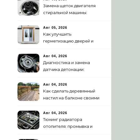
Замена щеток двигателя
стиральной машины:
пошаговая инструкция
Авг 05, 2026
Как улучшить
герметизацию дверей и
окон: 5 эффективных
способов
Авг 04, 2026
Диагностика и замена
датчика детонации:
признаки неисправности
Авг 04, 2026
Как сделать деревянный
настил на балконе своими
руками: пошаговая
инструкция
Авг 04, 2026
Тюнинг радиатора
отопителя: промывка и
замена на алюминиевый