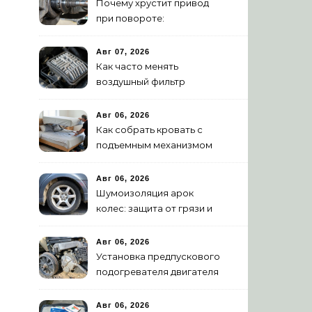
Почему хрустит привод
при повороте:
диагностика ШРУСа
Авг 07, 2026
Как часто менять
воздушный фильтр
двигателя: нормы и
признаки износа
Авг 06, 2026
Как собрать кровать с
подъемным механизмом
своими руками: пошаговая
инструкция
Авг 06, 2026
Шумоизоляция арок
колес: защита от грязи и
шума своими руками
Авг 06, 2026
Установка предпускового
подогревателя двигателя
своими руками
Авг 06, 2026