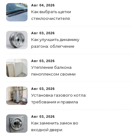
Авг 04, 2026
Как выбрать щетки
стеклоочистителя:
бескаркасные или
гибридные
Авг 03, 2026
Как улучшить динамику
разгона: облегчение
маховика
Авг 03, 2026
Утепление балкона
пеноплексом своими
руками: пошаговая
инструкция
Авг 03, 2026
Установка газового котла:
требования и правила
подключения
Авг 03, 2026
Как заменить замок во
входной двери:
цилиндровый и