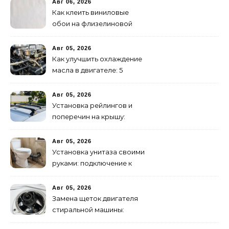
Авг 06, 2026
Как клеить виниловые
обои на флизелиновой
основе: пошаговая
инструкция
Авг 05, 2026
Как улучшить охлаждение
масла в двигателе: 5
эффективных способов
Авг 05, 2026
Установка рейлингов и
поперечин на крышу:
пошаговое руководство
Авг 05, 2026
Установка унитаза своими
руками: подключение к
канализации
Авг 05, 2026
Замена щеток двигателя
стиральной машины:
пошаговая инструкция