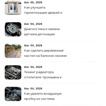
Авг 05, 2026
Как улучшить
герметизацию дверей и
окон: 5 эффективных
способов
Авг 04, 2026
Диагностика и замена
датчика детонации:
признаки неисправности
Авг 04, 2026
Как сделать деревянный
настил на балконе своими
руками: пошаговая
инструкция
Авг 04, 2026
Тюнинг радиатора
отопителя: промывка и
замена на алюминиевый
Авг 04, 2026
Как удалить воздушную
пробку из системы
охлаждения двигателя