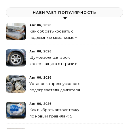
НАБИРАЕТ ПОПУЛЯРНОСТЬ
Авг 06, 2026
Как собрать кровать с
подъемным механизмом
своими руками: пошаговая
инструкция
Авг 06, 2026
Шумоизоляция арок
колес: защита от грязи и
шума своими руками
Авг 06, 2026
Установка предпускового
подогревателя двигателя
своими руками
Авг 06, 2026
Как выбрать автоаптечку
по новым правилам: 5
шагов