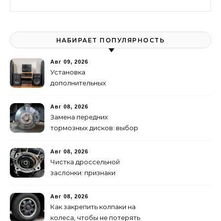
НАБИРАЕТ ПОПУЛЯРНОСТЬ
Авг 09, 2026
Установка
дополнительных
динамиков и твитеров:
пошаговое руководство
Авг 08, 2026
Замена передних
тормозных дисков: выбор
и правильная притирка
Авг 08, 2026
Чистка дроссельной
заслонки: признаки
засорения и инструкция
Авг 08, 2026
Как закрепить колпаки на
колеса, чтобы не потерять