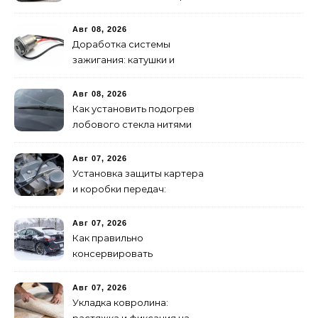
в пути
Авг 08, 2026
Доработка системы
зажигания: катушки и
высоковольтные провода
Авг 08, 2026
Как установить подогрев
лобового стекла нитями
своими руками
Авг 07, 2026
Установка защиты картера
и коробки передач:
пошаговая инструкция
Авг 07, 2026
Как правильно
консервировать
автомобиль на зиму:
пошаговая инструкция
Авг 07, 2026
Укладка ковролина: