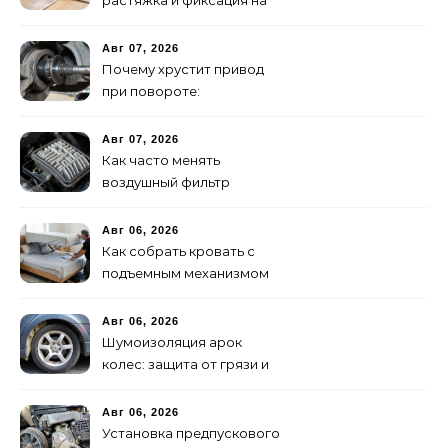
растяжка и фиксация на
клей – полное
руководство
Авг 07, 2026
Почему хрустит привод
при повороте:
диагностика ШРУСа
Авг 07, 2026
Как часто менять
воздушный фильтр
двигателя: нормы и
признаки износа
Авг 06, 2026
Как собрать кровать с
подъемным механизмом
своими руками: пошаговая
инструкция
Авг 06, 2026
Шумоизоляция арок
колес: защита от грязи и
шума своими руками
Авг 06, 2026
Установка предпускового