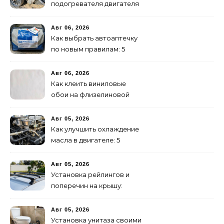
подогревателя двигателя
своими руками
Авг 06, 2026
Как выбрать автоаптечку
по новым правилам: 5
шагов
Авг 06, 2026
Как клеить виниловые
обои на флизелиновой
основе: пошаговая
инструкция
Авг 05, 2026
Как улучшить охлаждение
масла в двигателе: 5
эффективных способов
Авг 05, 2026
Установка рейлингов и
поперечин на крышу:
пошаговое руководство
Авг 05, 2026
Установка унитаза своими