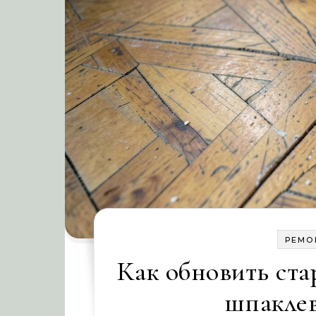
РЕМО
Как обновить ста
шпаклев