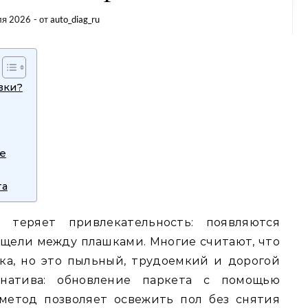
ля 2026
- от
auto_diag_ru
вки?
е
та
теряет привлекательность: появляются
 щели между плашками. Многие считают, что
а, но это пыльный, трудоемкий и дорогой
рнатива: обновление паркета с помощью
метод позволяет освежить пол без снятия