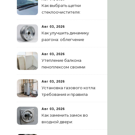
Как выбрать щетки
стеклоочистителя:
бескаркасные или
гибридные
Авг 03, 2026
Как улучшить динамику
разгона: облегчение
маховика
Авг 03, 2026
Утепление балкона
пеноплексом своими
руками: пошаговая
инструкция
Авг 03, 2026
Установка газового котла:
требования и правила
подключения
Авг 03, 2026
Как заменить замок во
входной двери:
цилиндровый и