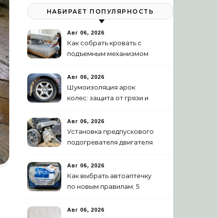
НАБИРАЕТ ПОПУЛЯРНОСТЬ
Авг 06, 2026
Как собрать кровать с
подъемным механизмом
своими руками: пошаговая
инструкция
Авг 06, 2026
Шумоизоляция арок
колес: защита от грязи и
шума своими руками
Авг 06, 2026
Установка предпускового
подогревателя двигателя
своими руками
Авг 06, 2026
Как выбрать автоаптечку
по новым правилам: 5
шагов
Авг 06, 2026