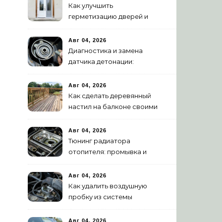
Как улучшить
герметизацию дверей и
окон: 5 эффективных
способов
Авг 04, 2026
Диагностика и замена
датчика детонации:
признаки неисправности
Авг 04, 2026
Как сделать деревянный
настил на балконе своими
руками: пошаговая
инструкция
Авг 04, 2026
Тюнинг радиатора
отопителя: промывка и
замена на алюминиевый
Авг 04, 2026
Как удалить воздушную
пробку из системы
охлаждения двигателя
Авг 04, 2026