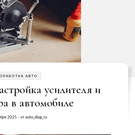
ОРАБОТКА АВТО
астройка усилителя и
ра в автомобиле
ября 2025
- от
auto_diag_ru