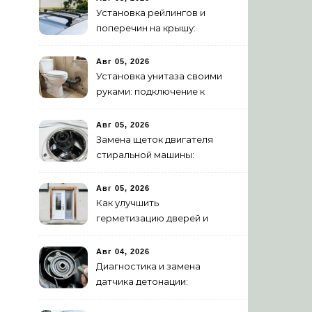
Установка рейлингов и
поперечин на крышу:
пошаговое руководство
Авг 05, 2026
Установка унитаза своими
руками: подключение к
канализации
Авг 05, 2026
Замена щеток двигателя
стиральной машины:
пошаговая инструкция
Авг 05, 2026
Как улучшить
герметизацию дверей и
окон: 5 эффективных
способов
Авг 04, 2026
Диагностика и замена
датчика детонации:
признаки неисправности