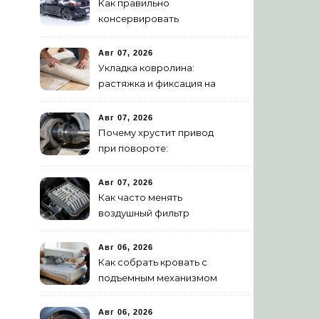
Как правильно
консервировать
автомобиль на зиму:
пошаговая инструкция
Авг 07, 2026
Укладка ковролина:
растяжка и фиксация на
клей – полное
руководство
Авг 07, 2026
Почему хрустит привод
при повороте:
диагностика ШРУСа
Авг 07, 2026
Как часто менять
воздушный фильтр
двигателя: нормы и
признаки износа
Авг 06, 2026
Как собрать кровать с
подъемным механизмом
своими руками: пошаговая
инструкция
Авг 06, 2026