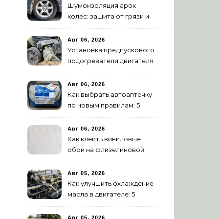
Шумоизоляция арок
колес: защита от грязи и
шума своими руками
Авг 06, 2026
Установка предпускового
подогревателя двигателя
своими руками
Авг 06, 2026
Как выбрать автоаптечку
по новым правилам: 5
шагов
Авг 06, 2026
Как клеить виниловые
обои на флизелиновой
основе: пошаговая
инструкция
Авг 05, 2026
Как улучшить охлаждение
масла в двигателе: 5
эффективных способов
Авг 05, 2026