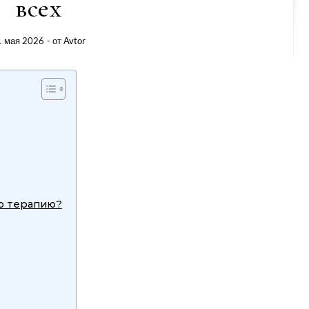
всех
1 мая 2026
- от
Avtor
ую терапию?