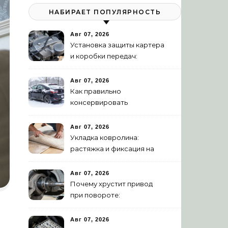
НАБИРАЕТ ПОПУЛЯРНОСТЬ
Авг 07, 2026
Установка защиты картера
и коробки передач:
пошаговая инструкция
Авг 07, 2026
Как правильно
консервировать
автомобиль на зиму:
пошаговая инструкция
Авг 07, 2026
Укладка ковролина:
растяжка и фиксация на
клей – полное
руководство
Авг 07, 2026
Почему хрустит привод
при повороте:
диагностика ШРУСа
Авг 07, 2026