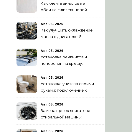
Как клеить виниловые
обои на флизелиновой
основе: пошаговая
инструкция
Авг 05, 2026
Как улучшить охлаждение
масла в двигателе: 5
эффективных способов
Авг 05, 2026
Установка рейлингов и
поперечин на крышу:
пошаговое руководство
Авг 05, 2026
Установка унитаза своими
руками: подключение к
канализации
Авг 05, 2026
Замена щеток двигателя
стиральной машины:
пошаговая инструкция
Авг 05, 2026