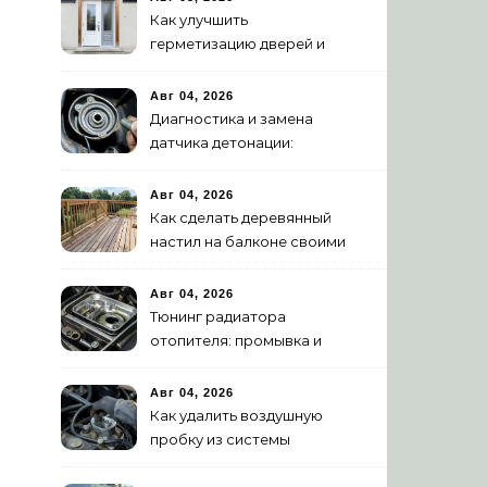
Как улучшить
герметизацию дверей и
окон: 5 эффективных
способов
Авг 04, 2026
Диагностика и замена
датчика детонации:
признаки неисправности
Авг 04, 2026
Как сделать деревянный
настил на балконе своими
руками: пошаговая
инструкция
Авг 04, 2026
Тюнинг радиатора
отопителя: промывка и
замена на алюминиевый
Авг 04, 2026
Как удалить воздушную
пробку из системы
охлаждения двигателя