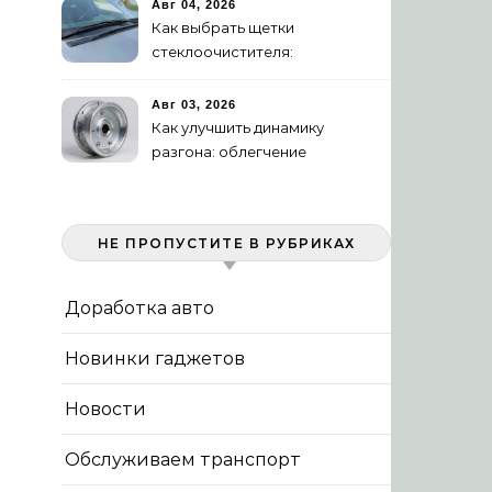
Авг 04, 2026
Как выбрать щетки
стеклоочистителя:
бескаркасные или
гибридные
Авг 03, 2026
Как улучшить динамику
разгона: облегчение
маховика
НЕ ПРОПУСТИТЕ В РУБРИКАХ
Доработка авто
Новинки гаджетов
Новости
Обслуживаем транспорт