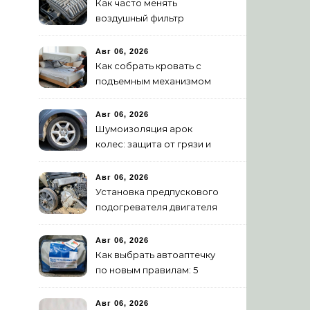
Как часто менять
воздушный фильтр
двигателя: нормы и
признаки износа
Авг 06, 2026
Как собрать кровать с
подъемным механизмом
своими руками: пошаговая
инструкция
Авг 06, 2026
Шумоизоляция арок
колес: защита от грязи и
шума своими руками
Авг 06, 2026
Установка предпускового
подогревателя двигателя
своими руками
Авг 06, 2026
Как выбрать автоаптечку
по новым правилам: 5
шагов
Авг 06, 2026