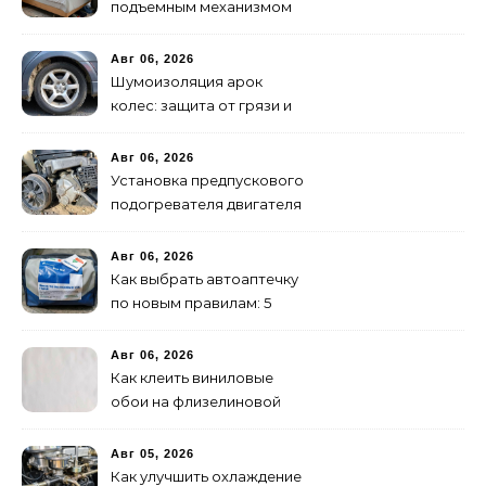
подъемным механизмом
своими руками: пошаговая
инструкция
Авг 06, 2026
Шумоизоляция арок
колес: защита от грязи и
шума своими руками
Авг 06, 2026
Установка предпускового
подогревателя двигателя
своими руками
Авг 06, 2026
Как выбрать автоаптечку
по новым правилам: 5
шагов
Авг 06, 2026
Как клеить виниловые
обои на флизелиновой
основе: пошаговая
инструкция
Авг 05, 2026
Как улучшить охлаждение