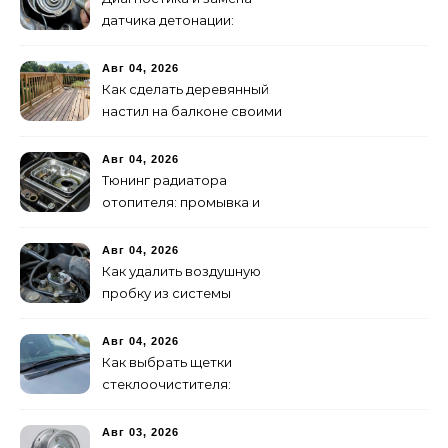
датчика детонации:
признаки неисправности
Авг 04, 2026
Как сделать деревянный
настил на балконе своими
руками: пошаговая
инструкция
Авг 04, 2026
Тюнинг радиатора
отопителя: промывка и
замена на алюминиевый
Авг 04, 2026
Как удалить воздушную
пробку из системы
охлаждения двигателя
Авг 04, 2026
Как выбрать щетки
стеклоочистителя:
бескаркасные или
гибридные
Авг 03, 2026