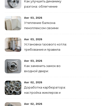
Как улучшить динамику
разгона: облегчение
маховика
Авг 03, 2026
Утепление балкона
пеноплексом своими
руками: пошаговая
инструкция
Авг 03, 2026
Установка газового котла:
требования и правила
подключения
Авг 03, 2026
Как заменить замок во
входной двери:
цилиндровый и
сувальдный
Авг 02, 2026
Доработка карбюратора:
настройка жиклеров и
диффузоров
Авг 02, 2026