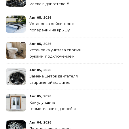
масла в двигателе: 5
эффективных способов
Авг 05, 2026
Установка рейлингов и
поперечин на крышу:
пошаговое руководство
Авг 05, 2026
Установка унитаза своими
руками: подключение к
канализации
Авг 05, 2026
Замена щеток двигателя
стиральной машины:
пошаговая инструкция
Авг 05, 2026
Как улучшить
герметизацию дверей и
окон: 5 эффективных
способов
Авг 04, 2026
Диагностика и замена