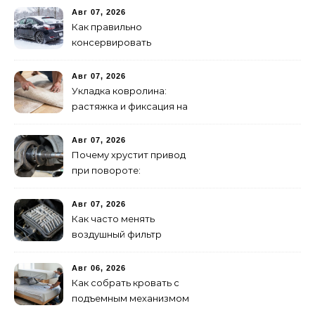
Авг 07, 2026
Как правильно
консервировать
автомобиль на зиму:
пошаговая инструкция
Авг 07, 2026
Укладка ковролина:
растяжка и фиксация на
клей – полное
руководство
Авг 07, 2026
Почему хрустит привод
при повороте:
диагностика ШРУСа
Авг 07, 2026
Как часто менять
воздушный фильтр
двигателя: нормы и
признаки износа
Авг 06, 2026
Как собрать кровать с
подъемным механизмом
своими руками: пошаговая