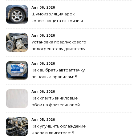
инструкция
Авг 06, 2026
Шумоизоляция арок
колес: защита от грязи и
шума своими руками
Авг 06, 2026
Установка предпускового
подогревателя двигателя
своими руками
Авг 06, 2026
Как выбрать автоаптечку
по новым правилам: 5
шагов
Авг 06, 2026
Как клеить виниловые
обои на флизелиновой
основе: пошаговая
инструкция
Авг 05, 2026
Как улучшить охлаждение
масла в двигателе: 5