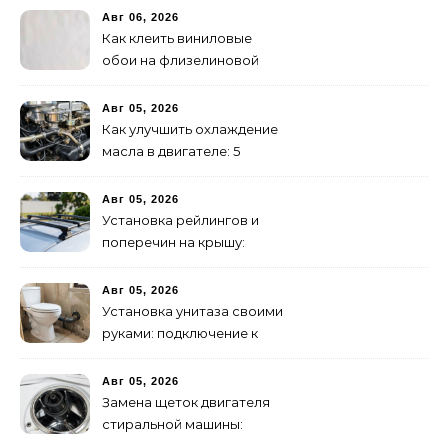
Авг 06, 2026
Как клеить виниловые
обои на флизелиновой
основе: пошаговая
инструкция
Авг 05, 2026
Как улучшить охлаждение
масла в двигателе: 5
эффективных способов
Авг 05, 2026
Установка рейлингов и
поперечин на крышу:
пошаговое руководство
Авг 05, 2026
Установка унитаза своими
руками: подключение к
канализации
Авг 05, 2026
Замена щеток двигателя
стиральной машины:
пошаговая инструкция