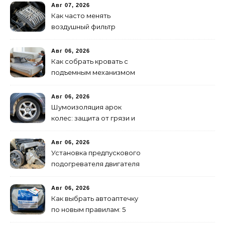
Авг 07, 2026
Как часто менять
воздушный фильтр
двигателя: нормы и
признаки износа
Авг 06, 2026
Как собрать кровать с
подъемным механизмом
своими руками: пошаговая
инструкция
Авг 06, 2026
Шумоизоляция арок
колес: защита от грязи и
шума своими руками
Авг 06, 2026
Установка предпускового
подогревателя двигателя
своими руками
Авг 06, 2026
Как выбрать автоаптечку
по новым правилам: 5
шагов