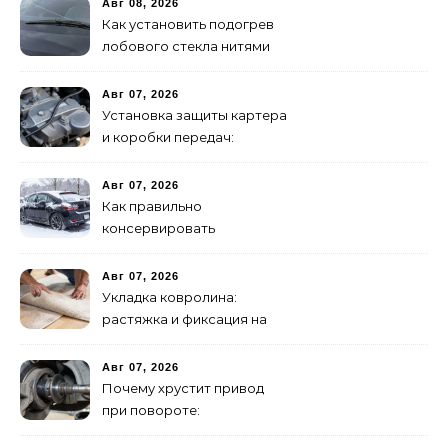
Авг 08, 2026
Как установить подогрев
лобового стекла нитями
своими руками
Авг 07, 2026
Установка защиты картера
и коробки передач:
пошаговая инструкция
Авг 07, 2026
Как правильно
консервировать
автомобиль на зиму:
пошаговая инструкция
Авг 07, 2026
Укладка ковролина:
растяжка и фиксация на
клей – полное
руководство
Авг 07, 2026
Почему хрустит привод
при повороте:
диагностика ШРУСа