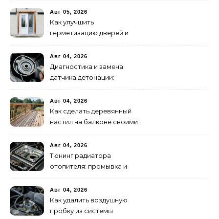
Авг 05, 2026
Как улучшить
герметизацию дверей и
окон: 5 эффективных
способов
Авг 04, 2026
Диагностика и замена
датчика детонации:
признаки неисправности
Авг 04, 2026
Как сделать деревянный
настил на балконе своими
руками: пошаговая
инструкция
Авг 04, 2026
Тюнинг радиатора
отопителя: промывка и
замена на алюминиевый
Авг 04, 2026
Как удалить воздушную
пробку из системы