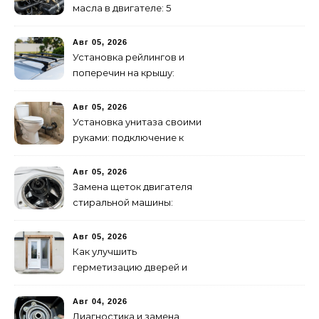
масла в двигателе: 5
эффективных способов
Авг 05, 2026
Установка рейлингов и
поперечин на крышу:
пошаговое руководство
Авг 05, 2026
Установка унитаза своими
руками: подключение к
канализации
Авг 05, 2026
Замена щеток двигателя
стиральной машины:
пошаговая инструкция
Авг 05, 2026
Как улучшить
герметизацию дверей и
окон: 5 эффективных
способов
Авг 04, 2026
Диагностика и замена