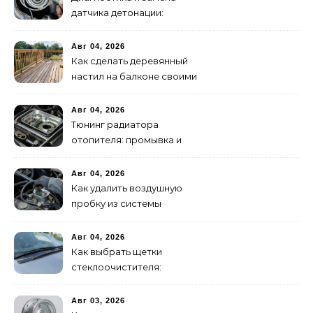
датчика детонации:
признаки неисправности
Авг 04, 2026
Как сделать деревянный
настил на балконе своими
руками: пошаговая
инструкция
Авг 04, 2026
Тюнинг радиатора
отопителя: промывка и
замена на алюминиевый
Авг 04, 2026
Как удалить воздушную
пробку из системы
охлаждения двигателя
Авг 04, 2026
Как выбрать щетки
стеклоочистителя:
бескаркасные или
гибридные
Авг 03, 2026