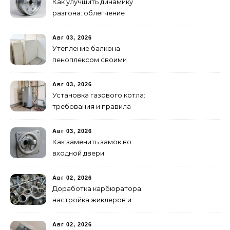
Как улучшить динамику
разгона: облегчение
маховика
Авг 03, 2026
Утепление балкона
пеноплексом своими
руками: пошаговая
инструкция
Авг 03, 2026
Установка газового котла:
требования и правила
подключения
Авг 03, 2026
Как заменить замок во
входной двери:
цилиндровый и
сувальдный
Авг 02, 2026
Доработка карбюратора:
настройка жиклеров и
диффузоров
Авг 02, 2026