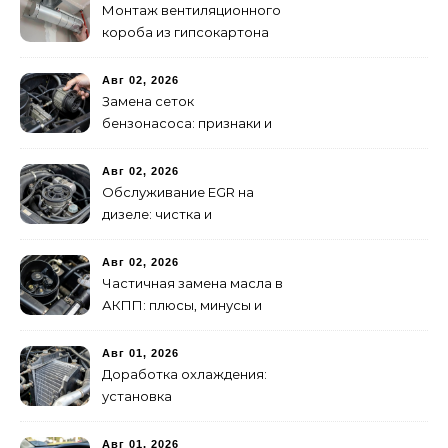
Монтаж вентиляционного
короба из гипсокартона
своими руками
Авг 02, 2026
Замена сеток
бензонасоса: признаки и
порядок работ
Авг 02, 2026
Обслуживание EGR на
дизеле: чистка и
диагностика системы
Авг 02, 2026
Частичная замена масла в
АКПП: плюсы, минусы и
пошаговая инструкция
Авг 01, 2026
Доработка охлаждения:
установка
дополнительного
радиатора
Авг 01, 2026