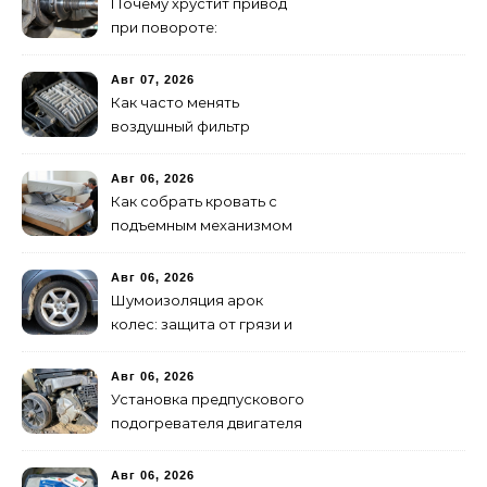
Почему хрустит привод
при повороте:
диагностика ШРУСа
Авг 07, 2026
Как часто менять
воздушный фильтр
двигателя: нормы и
признаки износа
Авг 06, 2026
Как собрать кровать с
подъемным механизмом
своими руками: пошаговая
инструкция
Авг 06, 2026
Шумоизоляция арок
колес: защита от грязи и
шума своими руками
Авг 06, 2026
Установка предпускового
подогревателя двигателя
своими руками
Авг 06, 2026