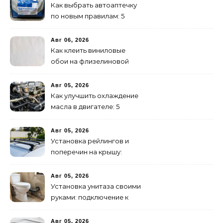
Как выбрать автоаптечку
по новым правилам: 5
шагов
Авг 06, 2026
Как клеить виниловые
обои на флизелиновой
основе: пошаговая
инструкция
Авг 05, 2026
Как улучшить охлаждение
масла в двигателе: 5
эффективных способов
Авг 05, 2026
Установка рейлингов и
поперечин на крышу:
пошаговое руководство
Авг 05, 2026
Установка унитаза своими
руками: подключение к
канализации
Авг 05, 2026