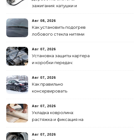
зажигания: катушки и
высоковольтные провода
Авг 08, 2026
Как установить подогрев
лобового стекла нитями
своими руками
Авг 07, 2026
Установка защиты картера
и коробки передач:
пошаговая инструкция
Авг 07, 2026
Как правильно
консервировать
автомобиль на зиму:
пошаговая инструкция
Авг 07, 2026
Укладка ковролина:
растяжка и фиксация на
клей – полное
руководство
Авг 07, 2026