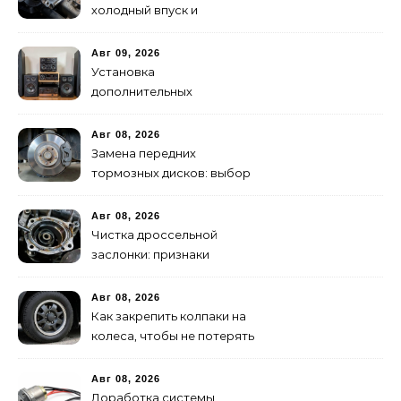
холодный впуск и
дроссельная заслонка
Авг 09, 2026
Установка
дополнительных
динамиков и твитеров:
пошаговое руководство
Авг 08, 2026
Замена передних
тормозных дисков: выбор
и правильная притирка
Авг 08, 2026
Чистка дроссельной
заслонки: признаки
засорения и инструкция
Авг 08, 2026
Как закрепить колпаки на
колеса, чтобы не потерять
в пути
Авг 08, 2026
Доработка системы