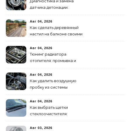
Диагностика и замена
датчика детонации:
признаки неисправности
Авг 04, 2026
Как сделать деревянный
настил на балконе своими
руками: пошаговая
инструкция
Авг 04, 2026
Тюнинг радиатора
отопителя: промывка и
замена на алюминиевый
Авг 04, 2026
Как удалить воздушную
пробку из системы
охлаждения двигателя
Авг 04, 2026
Как выбрать щетки
стеклоочистителя:
бескаркасные или
гибридные
Авг 03, 2026