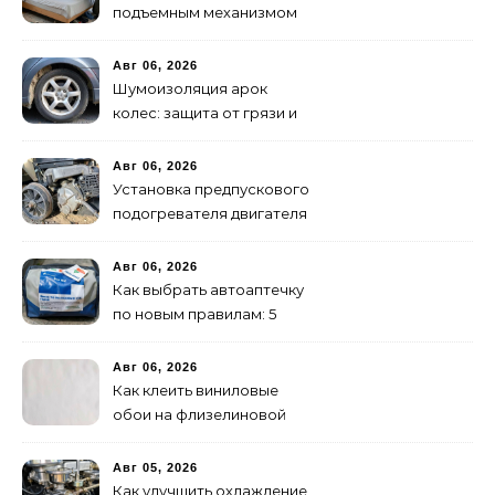
подъемным механизмом
своими руками: пошаговая
инструкция
Авг 06, 2026
Шумоизоляция арок
колес: защита от грязи и
шума своими руками
Авг 06, 2026
Установка предпускового
подогревателя двигателя
своими руками
Авг 06, 2026
Как выбрать автоаптечку
по новым правилам: 5
шагов
Авг 06, 2026
Как клеить виниловые
обои на флизелиновой
основе: пошаговая
инструкция
Авг 05, 2026
Как улучшить охлаждение