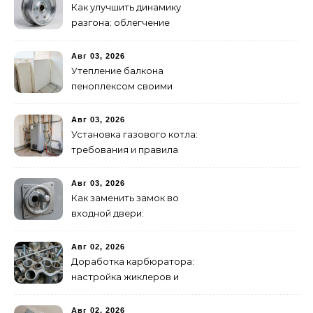
Как улучшить динамику
разгона: облегчение
маховика
Авг 03, 2026
Утепление балкона
пеноплексом своими
руками: пошаговая
инструкция
Авг 03, 2026
Установка газового котла:
требования и правила
подключения
Авг 03, 2026
Как заменить замок во
входной двери:
цилиндровый и
сувальдный
Авг 02, 2026
Доработка карбюратора:
настройка жиклеров и
диффузоров
Авг 02, 2026