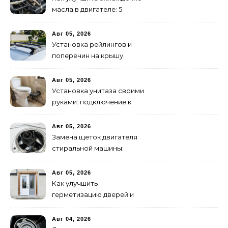
масла в двигателе: 5
эффективных способов
Авг 05, 2026
Установка рейлингов и
поперечин на крышу:
пошаговое руководство
Авг 05, 2026
Установка унитаза своими
руками: подключение к
канализации
Авг 05, 2026
Замена щеток двигателя
стиральной машины:
пошаговая инструкция
Авг 05, 2026
Как улучшить
герметизацию дверей и
окон: 5 эффективных
способов
Авг 04, 2026