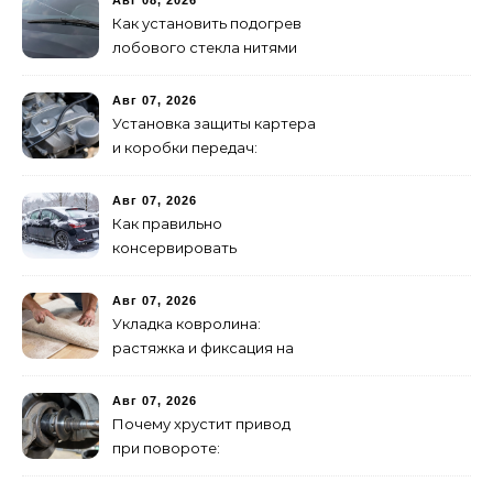
Авг 08, 2026
Как установить подогрев
лобового стекла нитями
своими руками
Авг 07, 2026
Установка защиты картера
и коробки передач:
пошаговая инструкция
Авг 07, 2026
Как правильно
консервировать
автомобиль на зиму:
пошаговая инструкция
Авг 07, 2026
Укладка ковролина:
растяжка и фиксация на
клей – полное
руководство
Авг 07, 2026
Почему хрустит привод
при повороте:
диагностика ШРУСа