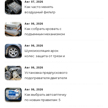
Авг 07, 2026
Как часто менять
воздушный фильтр
двигателя: нормы и
признаки износа
Авг 06, 2026
Как собрать кровать с
подъемным механизмом
своими руками: пошаговая
инструкция
Авг 06, 2026
Шумоизоляция арок
колес: защита от грязи и
шума своими руками
Авг 06, 2026
Установка предпускового
подогревателя двигателя
своими руками
Авг 06, 2026
Как выбрать автоаптечку
по новым правилам: 5
шагов