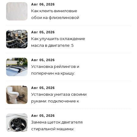
Авг 06, 2026
Как клеить виниловые
обои на флизелиновой
основе: пошаговая
инструкция
Авг 05, 2026
Как улучшить охлаждение
масла в двигателе: 5
эффективных способов
Авг 05, 2026
Установка рейлингов и
поперечин на крышу:
пошаговое руководство
Авг 05, 2026
Установка унитаза своими
руками: подключение к
канализации
Авг 05, 2026
Замена щеток двигателя
стиральной машины:
пошаговая инструкция