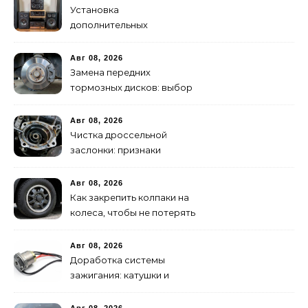
Установка
дополнительных
динамиков и твитеров:
пошаговое руководство
Авг 08, 2026
Замена передних
тормозных дисков: выбор
и правильная притирка
Авг 08, 2026
Чистка дроссельной
заслонки: признаки
засорения и инструкция
Авг 08, 2026
Как закрепить колпаки на
колеса, чтобы не потерять
в пути
Авг 08, 2026
Доработка системы
зажигания: катушки и
высоковольтные провода