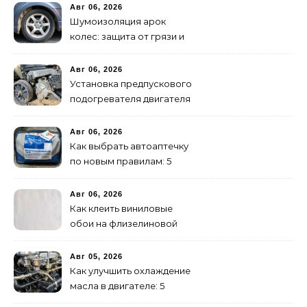
инструкция
Авг 06, 2026
Шумоизоляция арок
колес: защита от грязи и
шума своими руками
Авг 06, 2026
Установка предпускового
подогревателя двигателя
своими руками
Авг 06, 2026
Как выбрать автоаптечку
по новым правилам: 5
шагов
Авг 06, 2026
Как клеить виниловые
обои на флизелиновой
основе: пошаговая
инструкция
Авг 05, 2026
Как улучшить охлаждение
масла в двигателе: 5
эффективных способов