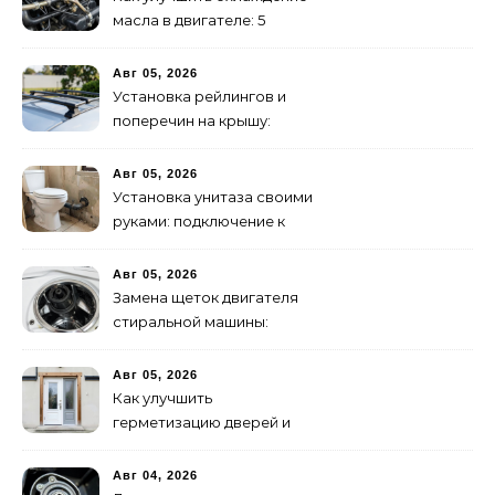
масла в двигателе: 5
эффективных способов
Авг 05, 2026
Установка рейлингов и
поперечин на крышу:
пошаговое руководство
Авг 05, 2026
Установка унитаза своими
руками: подключение к
канализации
Авг 05, 2026
Замена щеток двигателя
стиральной машины:
пошаговая инструкция
Авг 05, 2026
Как улучшить
герметизацию дверей и
окон: 5 эффективных
способов
Авг 04, 2026