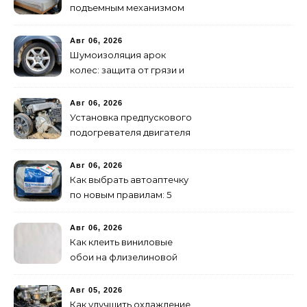
подъемным механизмом
своими руками: пошаговая
инструкция
Авг 06, 2026
Шумоизоляция арок
колес: защита от грязи и
шума своими руками
Авг 06, 2026
Установка предпускового
подогревателя двигателя
своими руками
Авг 06, 2026
Как выбрать автоаптечку
по новым правилам: 5
шагов
Авг 06, 2026
Как клеить виниловые
обои на флизелиновой
основе: пошаговая
инструкция
Авг 05, 2026
Как улучшить охлаждение