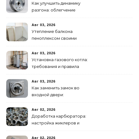
Как улучшить динамику
разгона: облегчение
маховика
Авг 03, 2026
Утепление балкона
пеноплексом своими
руками: пошаговая
инструкция
Авг 03, 2026
Установка газового котла:
требования и правила
подключения
Авг 03, 2026
Как заменить замок во
входной двери:
цилиндровый и
сувальдный
Авг 02, 2026
Доработка карбюратора:
настройка жиклеров и
диффузоров
Авг 02, 2026