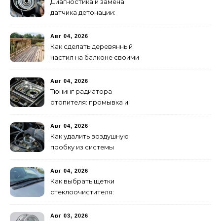
Диагностика и замена
датчика детонации:
признаки неисправности
Авг 04, 2026
Как сделать деревянный
настил на балконе своими
руками: пошаговая
инструкция
Авг 04, 2026
Тюнинг радиатора
отопителя: промывка и
замена на алюминиевый
Авг 04, 2026
Как удалить воздушную
пробку из системы
охлаждения двигателя
Авг 04, 2026
Как выбрать щетки
стеклоочистителя:
бескаркасные или
гибридные
Авг 03, 2026