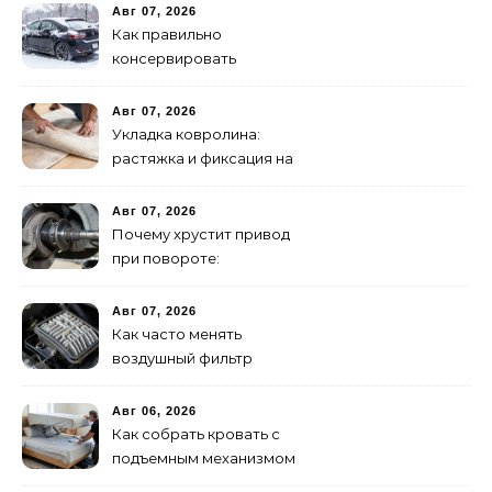
Авг 07, 2026
Как правильно
консервировать
автомобиль на зиму:
пошаговая инструкция
Авг 07, 2026
Укладка ковролина:
растяжка и фиксация на
клей – полное
руководство
Авг 07, 2026
Почему хрустит привод
при повороте:
диагностика ШРУСа
Авг 07, 2026
Как часто менять
воздушный фильтр
двигателя: нормы и
признаки износа
Авг 06, 2026
Как собрать кровать с
подъемным механизмом
своими руками: пошаговая