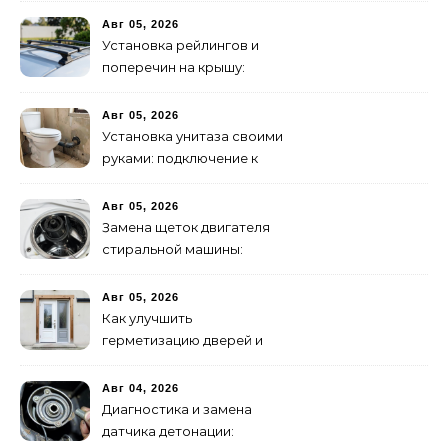
Авг 05, 2026
Установка рейлингов и
поперечин на крышу:
пошаговое руководство
Авг 05, 2026
Установка унитаза своими
руками: подключение к
канализации
Авг 05, 2026
Замена щеток двигателя
стиральной машины:
пошаговая инструкция
Авг 05, 2026
Как улучшить
герметизацию дверей и
окон: 5 эффективных
способов
Авг 04, 2026
Диагностика и замена
датчика детонации: